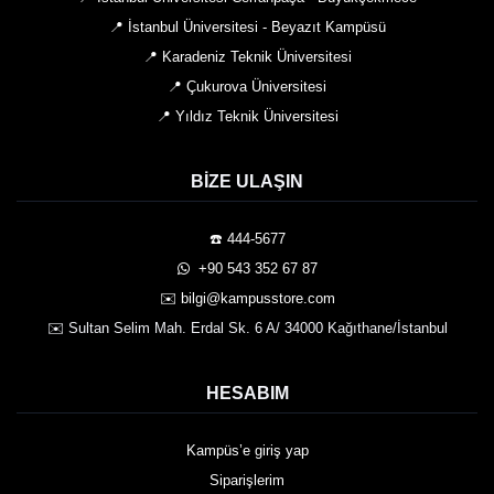
📍 İstanbul Üniversitesi - Beyazıt Kampüsü
📍 Karadeniz Teknik Üniversitesi
📍 Çukurova Üniversitesi
📍 Yıldız Teknik Üniversitesi
BIZE ULAŞIN
☎️ 444-5677
️ +90 543 352 67 87
✉️ bilgi@kampusstore.com
✉️ Sultan Selim Mah. Erdal Sk. 6 A/ 34000 Kağıthane/İstanbul
HESABIM
Kampüs’e giriş yap
Siparişlerim