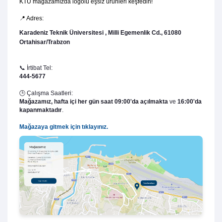
KTÜ mağazamızda logolu eşsiz ürünleri keşfedin!
📍 Adres:
Karadeniz Teknik Üniversitesi , Milli Egemenlik Cd., 61080
Ortahisar/Trabzon
📞 İrtibat Tel:
444-5677
🕒 Çalışma Saatleri:
Mağazamız,
hafta içi her gün saat 09:00'da açılmakta
ve
16:00'da
kapanmaktadır
.
Mağazaya gitmek için tıklayınız.