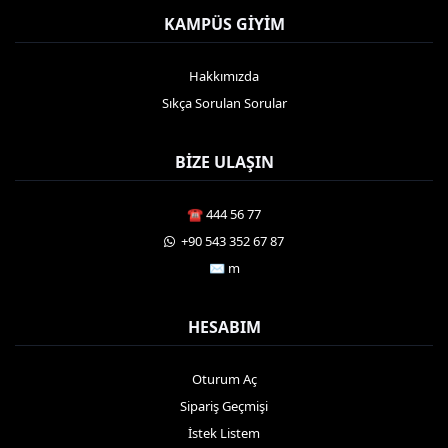
KAMPÜS GIYIM
Hakkımızda
Sıkça Sorulan Sorular
BIZE ULAŞIN
☎️ 444 56 77
️ +90 543 352 67 87
✉️ m
HESABIM
Oturum Aç
Sipariş Geçmişi
İstek Listem