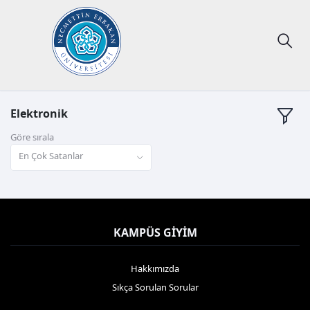
Elektronik
Göre sırala
En Çok Satanlar
KAMPÜS GIYIM
Hakkımızda
Sıkça Sorulan Sorular