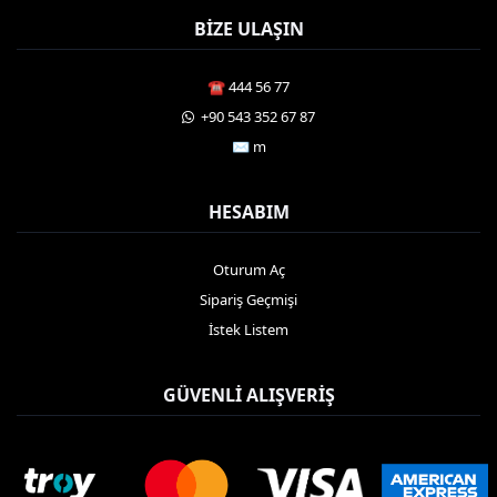
BIZE ULAŞIN
☎️ 444 56 77
️ +90 543 352 67 87
✉️ m
HESABIM
Oturum Aç
Sipariş Geçmişi
İstek Listem
GÜVENLI ALIŞVERIŞ