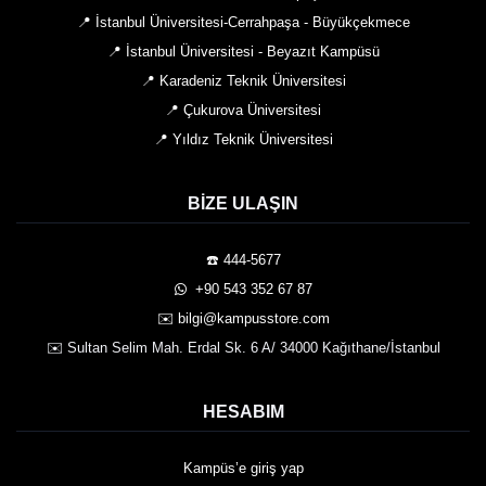
📍 İstanbul Üniversitesi-Cerrahpaşa - Büyükçekmece
📍 İstanbul Üniversitesi - Beyazıt Kampüsü
📍 Karadeniz Teknik Üniversitesi
📍 Çukurova Üniversitesi
📍 Yıldız Teknik Üniversitesi
BIZE ULAŞIN
☎️ 444-5677
️ +90 543 352 67 87
✉️ bilgi@kampusstore.com
✉️ Sultan Selim Mah. Erdal Sk. 6 A/ 34000 Kağıthane/İstanbul
HESABIM
Kampüs’e giriş yap