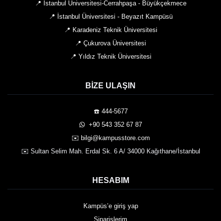
📍 İstanbul Üniversitesi-Cerrahpaşa - Büyükçekmece
📍 İstanbul Üniversitesi - Beyazıt Kampüsü
📍 Karadeniz Teknik Üniversitesi
📍 Çukurova Üniversitesi
📍 Yıldız Teknik Üniversitesi
BIZE ULAŞIN
☎️ 444-5677
️ +90 543 352 67 87
✉️ bilgi@kampusstore.com
✉️ Sultan Selim Mah. Erdal Sk. 6 A/ 34000 Kağıthane/İstanbul
HESABIM
Kampüs’e giriş yap
Siparişlerim