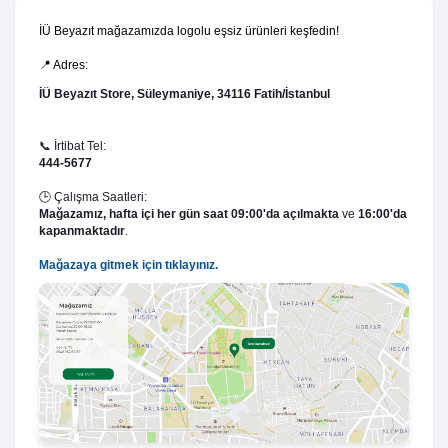
İÜ Beyazıt mağazamızda logolu eşsiz ürünleri keşfedin!
📍 Adres:
İÜ Beyazıt Store, Süleymaniye, 34116 Fatih/İstanbul
📞 İrtibat Tel:
444-5677
🕒 Çalışma Saatleri:
Mağazamız,
hafta içi her gün saat 09:00'da açılmakta
ve
16:00'da
kapanmaktadır
.
Mağazaya gitmek için tıklayınız.