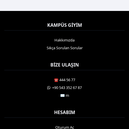
KAMPÜS GIYIM
Hakkımızda
Sıkça Sorulan Sorular
BIZE ULAŞIN
☎️ 444 56 77
️ +90 543 352 67 87
✉️ m
HESABIM
Oturum Aç