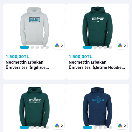
5
5
1
2
3
4
5
1
2
3
4
5
1.500,00TL
1.500,00TL
Necmettin Erbakan
Necmettin Erbakan
Üniversitesi İngilizce
Üniversitesi İşletme Hoodie
Öğretmenliği Hoodie Hoodie
Hoodie
5
5
1
2
3
4
5
1
2
3
4
5