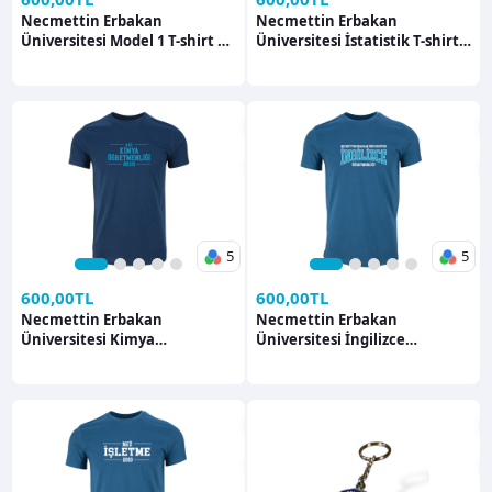
Necmettin Erbakan
Necmettin Erbakan
Üniversitesi Model 1 T-shirt T-
Üniversitesi İstatistik T-shirt
shirt
T-shirt
5
5
1
2
3
4
5
1
2
3
4
5
600,00TL
600,00TL
Necmettin Erbakan
Necmettin Erbakan
Üniversitesi Kimya
Üniversitesi İngilizce
Öğretmenliği T-shirt T-shirt
Öğretmenliği T-shirt T-shirt