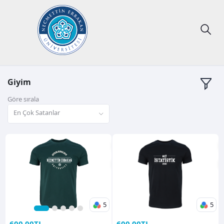
Giyim
Göre sırala
En Çok Satanlar
5
5
1
2
3
4
5
600,00TL
600,00TL