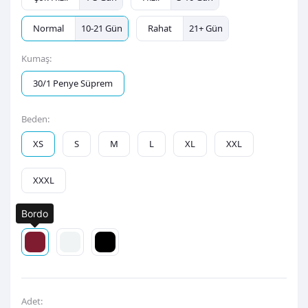
Normal
10-21 Gün
Rahat
21+ Gün
Kumaş:
30/1 Penye Süprem
Beden:
XS
S
M
L
XL
XXL
XXXL
Bordo
Renk:
Adet: