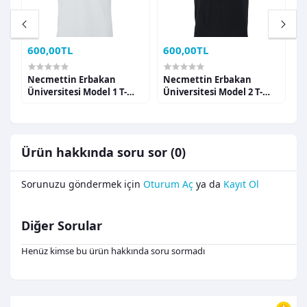
600,00TL
600,00TL
6
Necmettin Erbakan
Necmettin Erbakan
N
rt
Üniversitesi Model 1 T-
Üniversitesi Model 2 T-
Ü
shirt
shirt
s
Ürün hakkında soru sor (0)
Sorunuzu göndermek için
Oturum Aç
ya da
Kayıt Ol
Diğer Sorular
Henüz kimse bu ürün hakkında soru sormadı