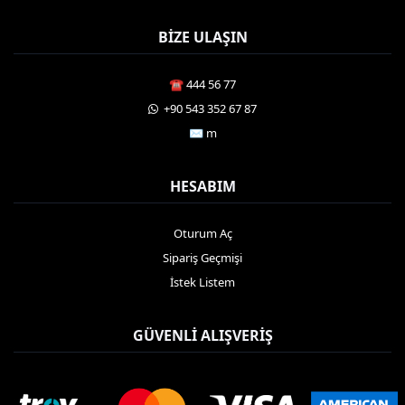
BIZE ULAŞIN
☎️ 444 56 77
️ +90 543 352 67 87
✉️ m
HESABIM
Oturum Aç
Sipariş Geçmişi
İstek Listem
GÜVENLI ALIŞVERIŞ