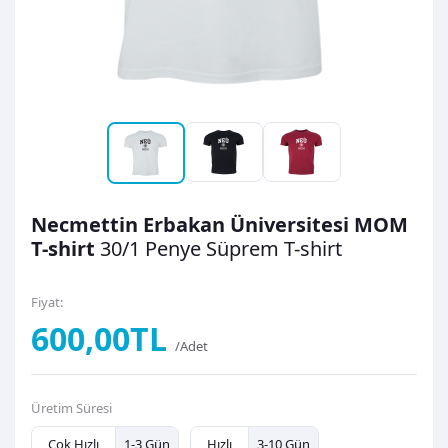
Necmettin Erbakan Üniversitesi MOM
T-shirt
30/1 Penye Süprem
T-shirt
Fiyat:
600,00TL
/Adet
Üretim Süresi
Çok Hızlı
1-3 Gün
Hızlı
3-10 Gün