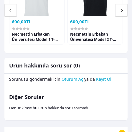
600,00TL
600,00TL
6
Necmettin Erbakan
Necmettin Erbakan
N
Üniversitesi Model 1 T-
Üniversitesi Model 2 T-
Ü
shirt
shirt
s
Ürün hakkında soru sor (0)
Sorunuzu göndermek için
Oturum Aç
ya da
Kayıt Ol
Diğer Sorular
Henüz kimse bu ürün hakkında soru sormadı