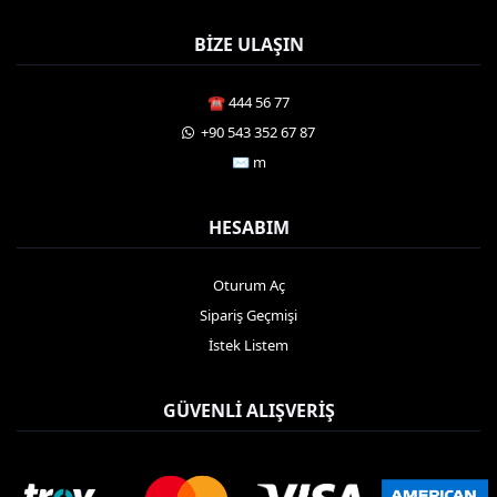
BIZE ULAŞIN
☎️ 444 56 77
️ +90 543 352 67 87
✉️ m
HESABIM
Oturum Aç
Sipariş Geçmişi
İstek Listem
GÜVENLI ALIŞVERIŞ