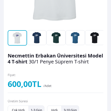
Necmettin Erbakan Üniversitesi Model
4 T-shirt
30/1 Penye Süprem
T-shirt
Fiyat:
600,00TL
/Adet
Üretim Süresi
Çok Hızlı
1-3 Gün
Hızlı
3-10 Gün