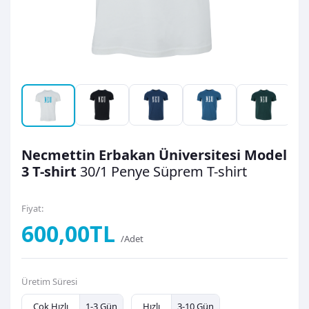
Necmettin Erbakan Üniversitesi Model
3 T-shirt
30/1 Penye Süprem
T-shirt
Fiyat:
600,00TL
/Adet
Üretim Süresi
Çok Hızlı
1-3 Gün
Hızlı
3-10 Gün