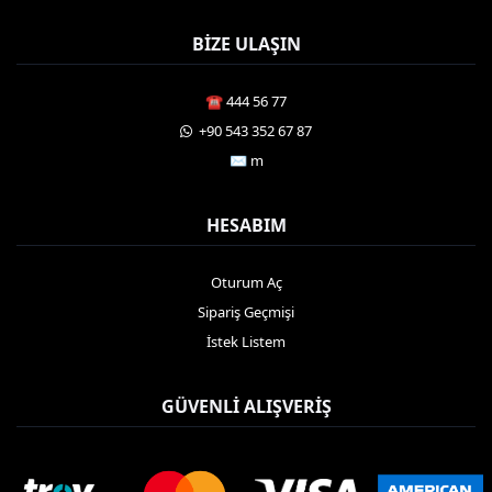
BIZE ULAŞIN
☎️ 444 56 77
️ +90 543 352 67 87
✉️ m
HESABIM
Oturum Aç
Sipariş Geçmişi
İstek Listem
GÜVENLI ALIŞVERIŞ