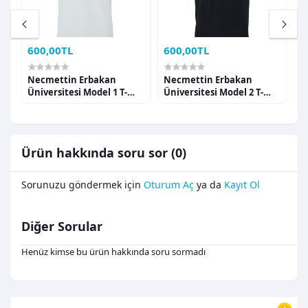
600,00TL
600,00TL
6
Necmettin Erbakan
Necmettin Erbakan
N
Üniversitesi Model 1 T-
Üniversitesi Model 2 T-
Ü
shirt
shirt
s
Ürün hakkında soru sor (0)
Sorunuzu göndermek için
Oturum Aç
ya da
Kayıt Ol
Diğer Sorular
Henüz kimse bu ürün hakkında soru sormadı