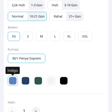
Çok Hızlı
1-3 Gün
Hızlı
3-10 Gün
Normal
10-21 Gün
Rahat
21+ Gün
Beden:
XS
S
M
L
XL
XXL
Kumaş:
30/1 Penye Süprem
İndigo
Renk:
Adet: