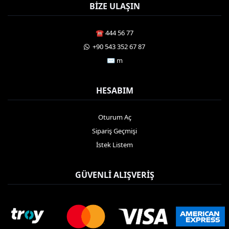
BIZE ULAŞIN
☎️ 444 56 77
️ +90 543 352 67 87
✉️ m
HESABIM
Oturum Aç
Sipariş Geçmişi
İstek Listem
GÜVENLI ALIŞVERIŞ