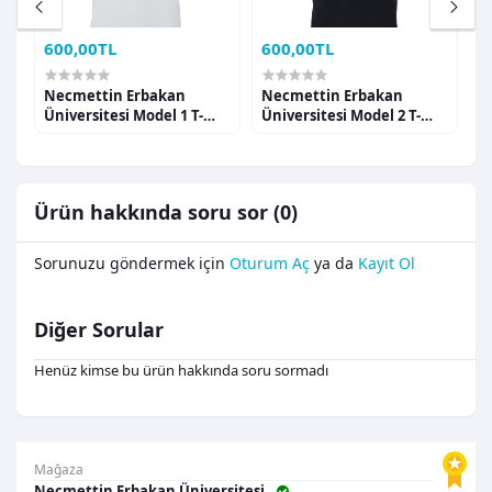
600,00TL
600,00TL
6
Necmettin Erbakan
Necmettin Erbakan
N
Üniversitesi Model 1 T-
Üniversitesi Model 2 T-
Ü
shirt
shirt
s
Ürün hakkında soru sor (0)
Sorunuzu göndermek için
Oturum Aç
ya da
Kayıt Ol
Diğer Sorular
Henüz kimse bu ürün hakkında soru sormadı
Mağaza
Necmettin Erbakan Üniversitesi